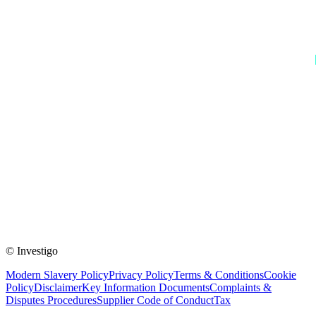
© Investigo
Modern Slavery Policy
Privacy Policy
Terms & Conditions
Cookie
Policy
Disclaimer
Key Information Documents
Complaints &
Disputes Procedures
Supplier Code of Conduct
Tax