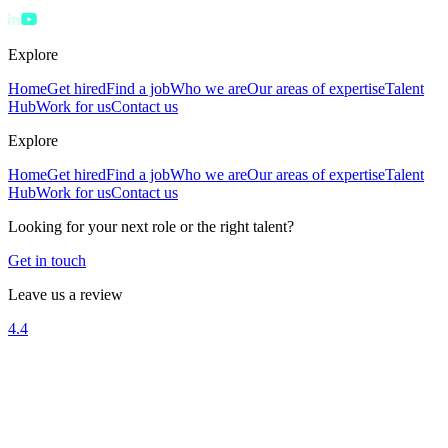
Explore
Home
Get hired
Find a job
Who we are
Our areas of expertise
Talent
Hub
Work for us
Contact us
Explore
Home
Get hired
Find a job
Who we are
Our areas of expertise
Talent
Hub
Work for us
Contact us
Looking for your next role or the right talent?
Get in touch
Leave us a review
4.4