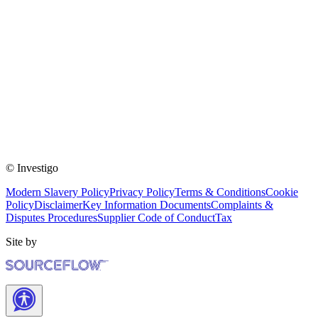
© Investigo
Modern Slavery Policy
Privacy Policy
Terms & Conditions
Cookie
Policy
Disclaimer
Key Information Documents
Complaints &
Disputes Procedures
Supplier Code of Conduct
Tax
Site by