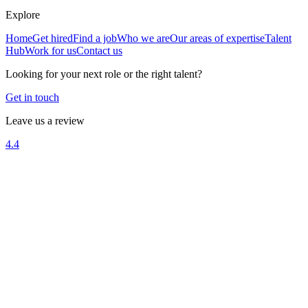
Explore
Home
Get hired
Find a job
Who we are
Our areas of expertise
Talent
Hub
Work for us
Contact us
Looking for your next role or the right talent?
Get in touch
Leave us a review
4.4