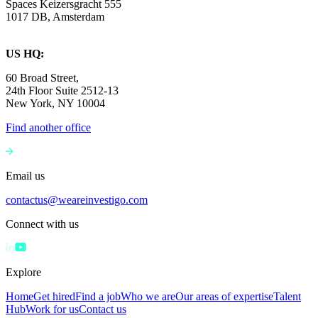
Spaces Keizersgracht 555
1017 DB, Amsterdam
US HQ:
60 Broad Street,
24th Floor Suite 2512-13
New York, NY 10004
Find another office
Email us
contactus@weareinvestigo.com
Connect with us
Explore
Home
Get hired
Find a job
Who we are
Our areas of expertise
Talent
Hub
Work for us
Contact us